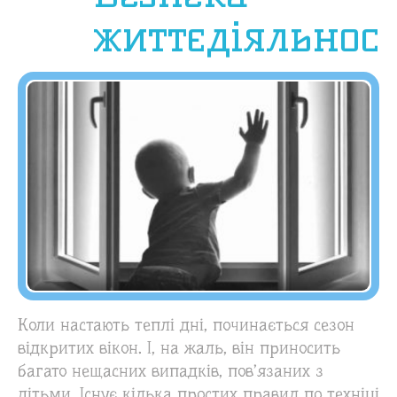
життєдіяльност
Коли настають теплі дні, починається сезон
відкритих вікон. І, на жаль, він приносить
багато нещасних випадків, пов’язаних з
дітьми. Існує кілька простих правил по техніці