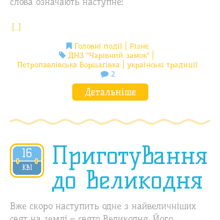
слова означають наступне:
[…]
Головні події
Різне
ДНЗ "Чарівний замок"
Петропавлівська Борщагівка
українські традиції
2
Детальніше
Приготування
16
2020
КВІ
до Великодня
Вже скоро наступить одне з найвеличніших
свят на землі – свято Великодня. Його