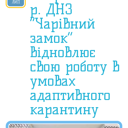
2020
ЛИП
р. ДНЗ
“Чарівний
замок”
відновлює
свою роботу в
умовах
адаптивного
карантину