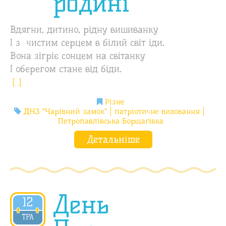
родині
Вдягни, дитино, рідну вишиванку
І з чистим серцем в білий світ іди.
Вона зігріє сонцем на світанку
І оберегом стане від біди.
[…]
Різне
ДНЗ "Чарівний замок"
патріотичне виховання
Петропавлівська Борщагівка
Детальніше
День
12
2020
ТРА