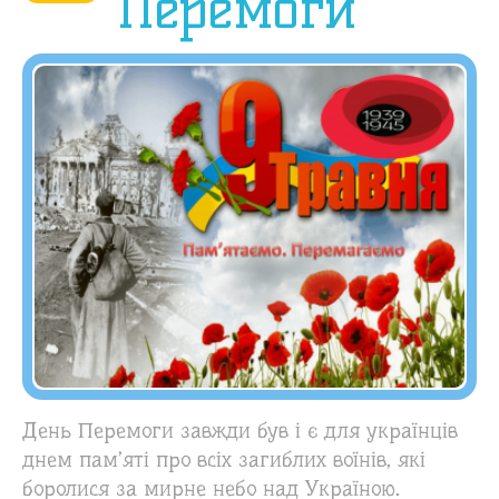
Перемоги
День Перемоги завжди був і є для українців
днем пам’яті про всіх загиблих воїнів, які
боролися за мирне небо над Україною.