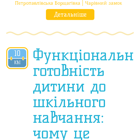
Петропавлівська Борщагівка
Чарівний замок
Детальніше
Функціональн
10
2020
КВІ
готовність
дитини до
шкільного
навчання:
чому це