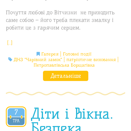
Почуття любові до Вітчизни не приходить
саме собою – його треба плекати змалку і
робити це з гарячим серцем.
[…]
Галерея
Головні події
ДНЗ "Чарівний замок"
патріотичне виховання
Петропавлівська Борщагівка
Детальніше
Діти і вікна.
7
2020
ТРА
Безпека