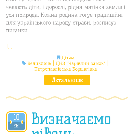
чекають діти, і дорослі, рідна матінка земля і
уся природа. Кожна родина готує традиційні
для українського народу страви, розписує
писанки.
[…]
Дітям
Великдень
ДНЗ "Чарівний замок"
Петропавлівська Борщагівка
Детальніше
Визначаємо
10
2020
КВІ
рівень