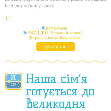
безпеки поблизу вікон:
[…]
Для Батьків
БЖД
ДНЗ "Чарівний замок"
Петропавлівська Борщагівка
Детальніше
Наша сім’я
20
2020
КВІ
готується до
Великодня