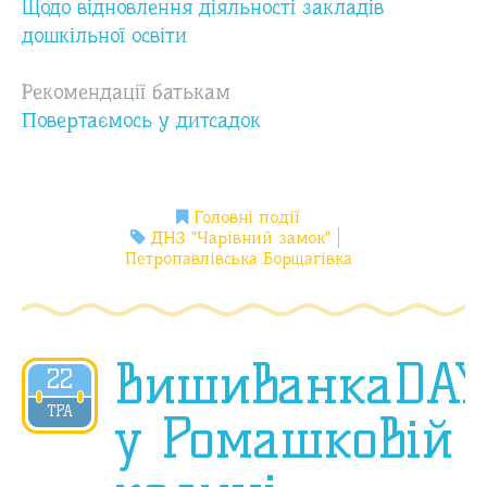
Щодо відновлення діяльності закладів
дошкільної освіти
Рекомендації батькам
Повертаємось у дитсадок
Головні події
ДНЗ "Чарівний замок"
Петропавлівська Борщагівка
ВишиванкаDAY
22
2020
ТРА
у Ромашковій