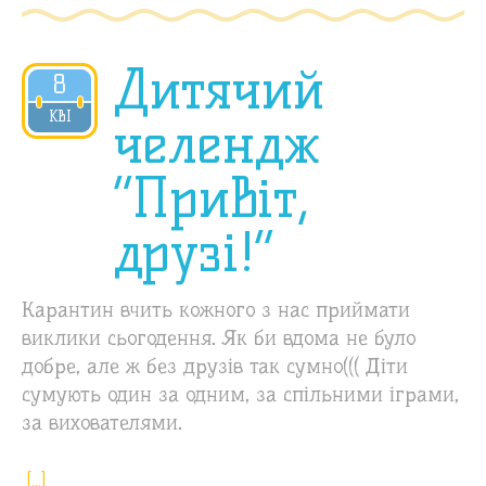
Дитячий
8
2020
КВІ
челендж
“Привіт,
друзі!”
Карантин вчить кожного з нас приймати
виклики сьогодення. Як би вдома не було
добре, але ж без друзів так сумно((( Діти
сумують один за одним, за спільними іграми,
за вихователями.
[…]