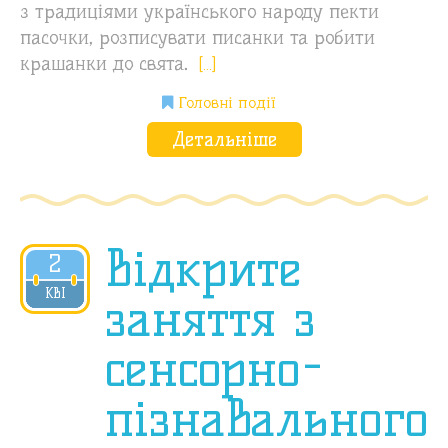
з традиціями українського народу пекти
пасочки, розписувати писанки та робити
крашанки до свята.
[…]
Головні події
Детальніше
Відкрите
2
2018
КВІ
заняття з
сенсорно-
пізнавального