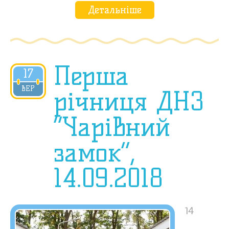
Детальніше
Перша
17
2018
ВЕР
річниця ДНЗ
“Чарівний
замок”,
14.09.2018
14