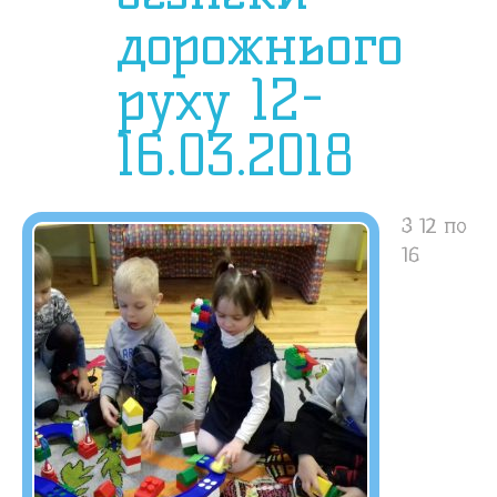
дорожнього
руху 12-
16.03.2018
З 12 по
16