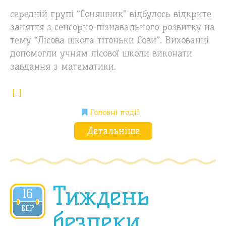
середній групі “Соняшник” відбулось відкрите
заняття з сенсорно-пізнавального розвитку на
тему “Лісова школа тітоньки Сови”. Вихованці
допомогли учням лісової школи виконати
завдання з математики.
[…]
Головні події
Детальніше
Тиждень
16
2018
БЕР
безпеки