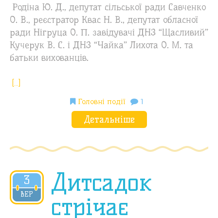
Родіна Ю. Д., депутат сільської ради Савченко
О. В., реєстратор Квас Н. В., депутат обласної
ради Нігруца О. П. завідувачі ДНЗ “Щасливий”
Кучерук В. С. і ДНЗ “Чайка” Лихота О. М. та
батьки вихованців.
[…]
Головні події
1
Детальніше
Дитсадок
3
2018
ВЕР
стрічає