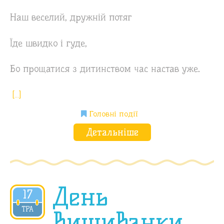
Наш веселий, дружній потяг
Їде швидко і гуде,
Бо прощатися з дитинством час настав уже.
[…]
Головні події
Детальніше
День
17
2018
ТРА
Вишиванки,