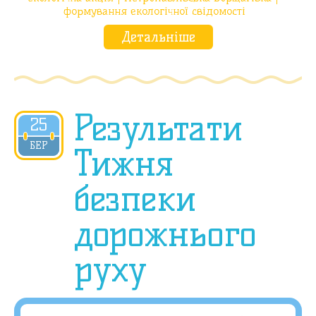
формування екологічної свідомості
Детальніше
Результати
25
2019
БЕР
Тижня
безпеки
дорожнього
руху