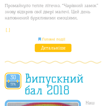
Промайнуло тепле літечко. “Чарівний замок”
знову відкрив свої двері малечі. Цей день
наповнений бурхливими емоціями,
[…]
Головні події
Детальніше
Випускний
30
2018
ТРА
бал 2018
Наш