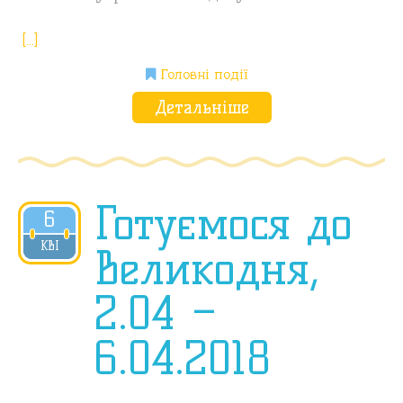
[…]
Головні події
Детальніше
Готуємося до
6
2018
КВІ
Великодня,
2.04 –
6.04.2018