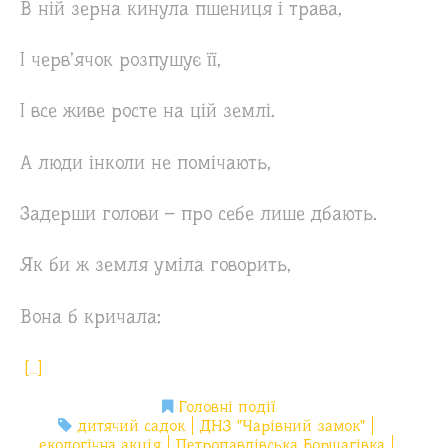
В ній зерна кинула пшениця і трава,
І черв’ячок розпушує її,
І все живе росте на цій землі.
А люди інколи не помічають,
Задерши голови – про себе лише дбають.
Як би ж земля уміла говорить,
Вона б кричала:
[…]
Головні події
дитячий садок
ДНЗ "Чарівний замок"
екологічна акція
Петропавлівська Борщагівка