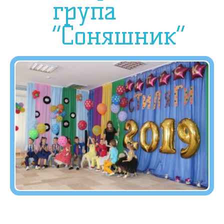
група
“Соняшник”