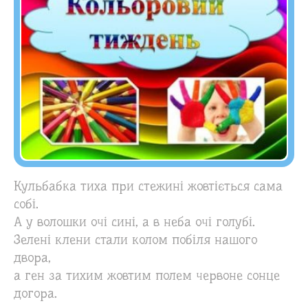
Кульбабка тиха при стежині жовтіється сама
собі.
А у волошки очі сині, а в неба очі голубі.
Зелені клени стали колом побіля нашого
двора,
а ген за тихим жовтим полем червоне сонце
догора.