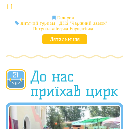
[…]
Галерея
дитячий туризм
ДНЗ "Чарівний замок"
Петропавлівська Борщагівка
Детальніше
До нас
21
2019
ЧЕР
приїхав цирк