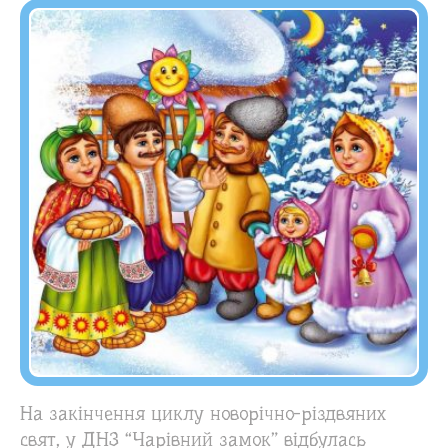
На закінчення циклу новорічно-різдвяних
свят, у ДНЗ “Чарівний замок” відбулась