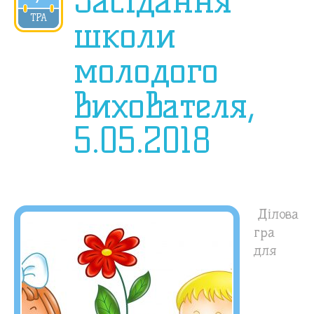
Засідання
2018
ТРА
школи
молодого
вихователя,
5.05.2018
Ділова
гра
для