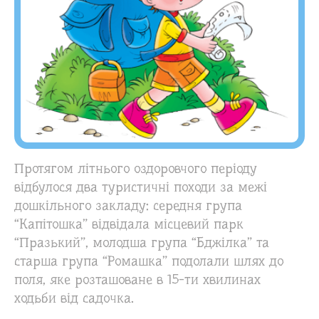
Протягом літнього оздоровчого періоду
відбулося два туристичні походи за межі
дошкільного закладу: середня група
“Капітошка” відвідала місцевий парк
“Празький”, молодша група “Бджілка” та
старша група “Ромашка” подолали шлях до
поля, яке розташоване в 15-ти хвилинах
ходьби від садочка.