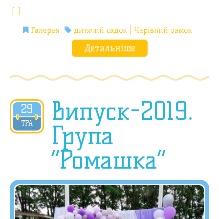
[…]
Галерея
дитячий садок
Чарівний замок
Детальніше
Випуск-2019.
29
2019
ТРА
Група
“Ромашка”