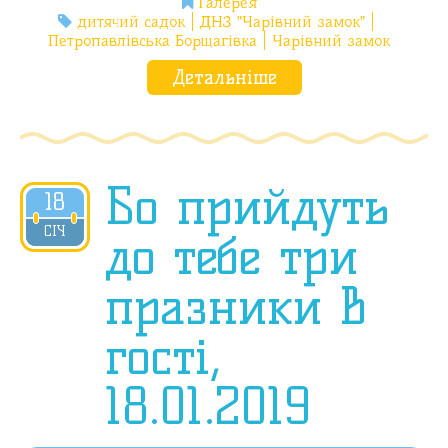
Галерея
дитячий садок
ДНЗ "Чарівний замок"
Петропавлівська Борщагівка
Чарівний замок
Детальніше
Бо прийдуть
18
2019
СІЧ
до тебе три
празники в
гості,
18.01.2019