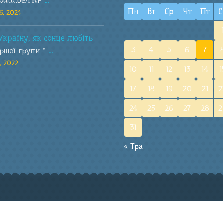
youtu.be/rRP
...
Пн
Вт
Ср
Чт
Пт
С
6, 2024
Україну, як сонце любіть
3
4
5
6
7
аршої групи “
...
, 2022
10
11
12
13
14
1
17
18
19
20
21
2
24
25
26
27
28
2
31
« Тра