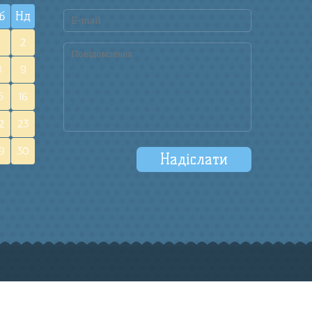
б
Нд
1
2
8
9
5
16
2
23
9
30