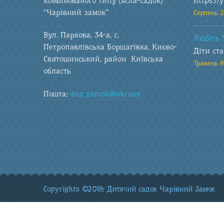
комбінованого типу (ясла-садок)
https://
“Чарівний замок”
Серпень 2
Вул. Паркова, 34-а, с.
Любіть 
Петропавлівська Борщагівка, Києво-
Діти ст
Святошинський, район Київська
Травень 8
область
Пошта:
dnz_zamok@ukr.net
Copyrights ©2018: Дитячий садок Чарівний Замок