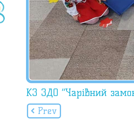
КЗ ЗДО “Чарівний замо
Prev