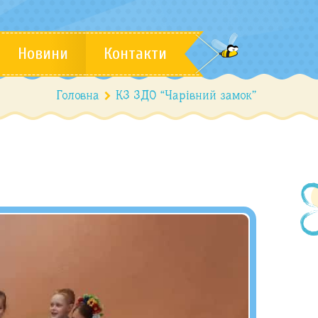
Новини
Контакти
Головна
КЗ ЗДО “Чарівний замок”