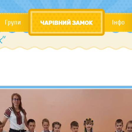
Групи
Інфо
к”