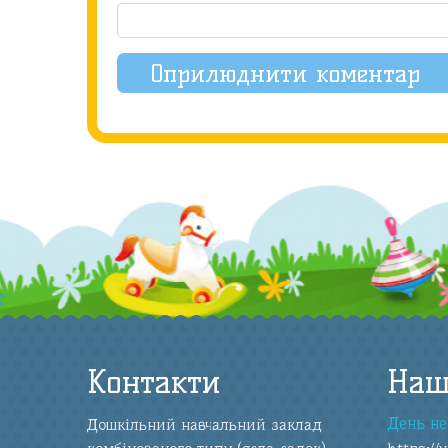
Контакти
Наш
День не
Дошкільний навчальний заклад