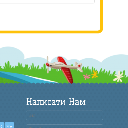
Написати Нам
б
Нд