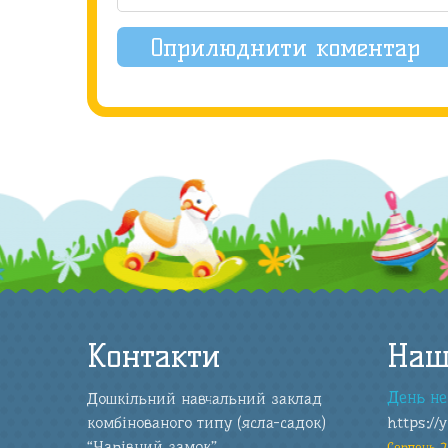
Контакти
Наш
День не
Дошкільний навчальний заклад
комбінованого типу (ясла-садок)
https://
“Чарівний замок”
Серпень 2