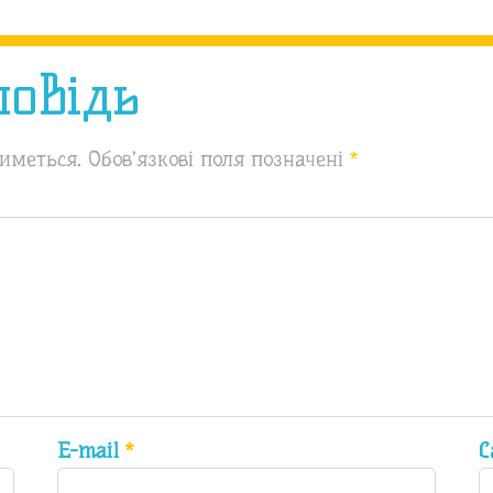
повідь
иметься.
Обов’язкові поля позначені
*
E-mail
*
С