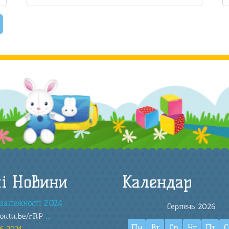
і Новини
Календар
залежності 2024
Серпень 2026
youtu.be/rRP
...
Пн
Вт
Ср
Чт
Пт
С
6, 2024