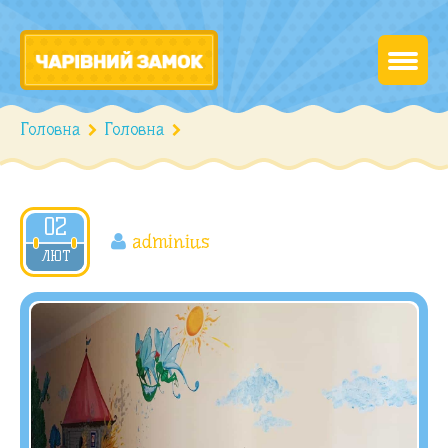
Головна
Головна
02
adminius
ЛЮТ
2021