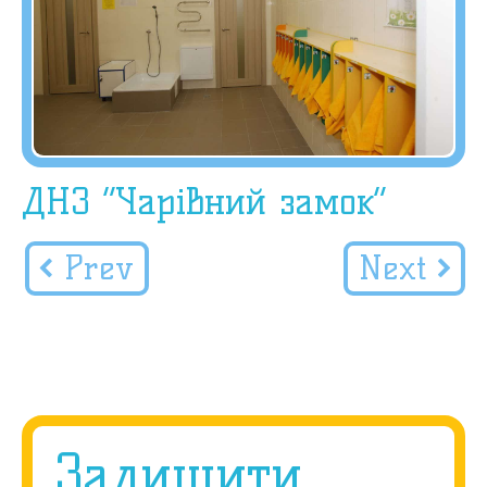
ДНЗ “Чарівний замок”
Prev
Next
Залишити