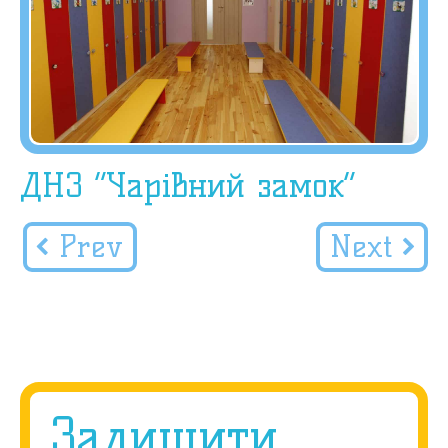
ДНЗ “Чарівний замок”
Prev
Next
Залишити