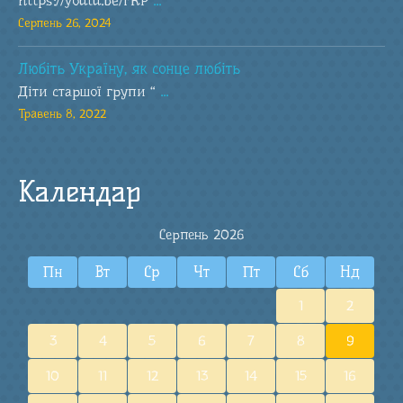
https://youtu.be/rRP
...
Серпень 26, 2024
Любіть Україну, як сонце любіть
Діти старшої групи “
...
Травень 8, 2022
Календар
Серпень 2026
Пн
Вт
Ср
Чт
Пт
Сб
Нд
1
2
3
4
5
6
7
8
9
10
11
12
13
14
15
16