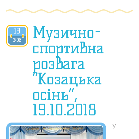
Музично-
19
2018
ЖОВ
спортивна
розвага
“Козацька
осінь”,
19.10.2018
У