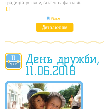
традицій регіону, втілення фантазії.
[…]
Різне
Детальніше
День дружби,
11
2018
ЧЕР
11.06.2018