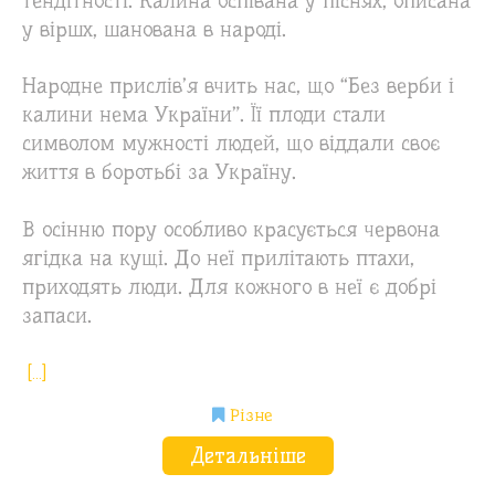
тендітності. Калина оспівана у піснях, описана
у віршх, шанована в народі.
Народне прислів’я вчить нас, що “Без верби і
калини нема України”. Її плоди стали
символом мужності людей, що віддали своє
життя в боротьбі за Україну.
В осінню пору особливо красується червона
ягідка на кущі. До неї прилітають птахи,
приходять люди. Для кожного в неї є добрі
запаси.
[…]
Різне
Детальніше