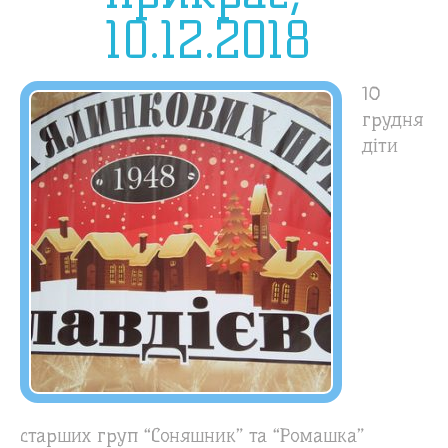
10.12.2018
10
грудня
діти
старших груп “Соняшник” та “Ромашка”