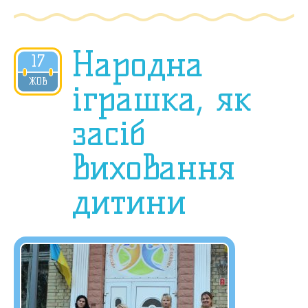
Народна
17
2018
ЖОВ
іграшка, як
засіб
виховання
дитини