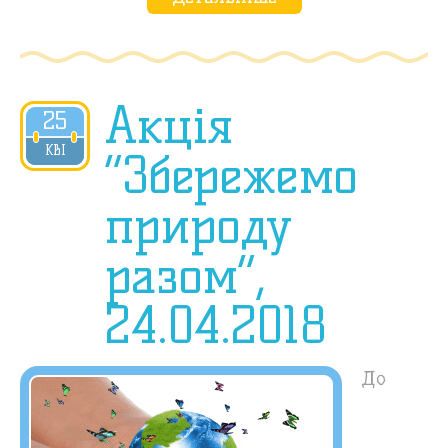
Акція
25
2018
КВІ
“Збережемо
природу
разом”,
24.04.2018
До