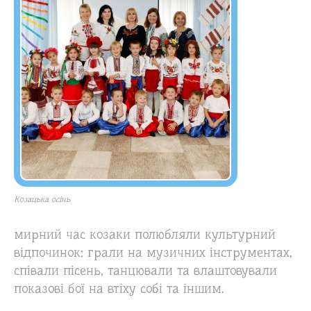
Козацька осінь
мирний час козаки полюбляли культурний
відпочинок: грали на музичних інструментах,
співали пісень, танцювали та влаштовували
показові бої на втіху собі та іншим.