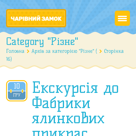
Category "Різне"
Головна
Архів за категорією "Різне" (
Сторінка
16)
Екскурсія до
10
2018
ГРУ
Фабрики
ялинкових
прикрас,