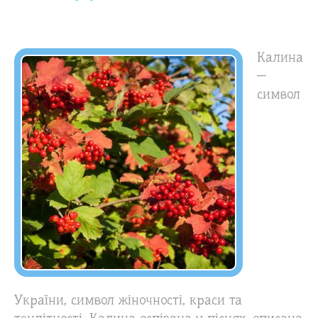
Калина
—
символ
України, символ жіночності, краси та