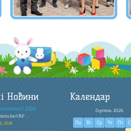
і Новини
Календар
залежності 2024
Серпень 2026
youtu.be/rRP
...
Пн
Вт
Ср
Чт
Пт
С
6, 2024