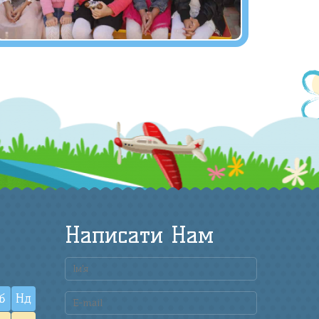
Написати Нам
б
Нд