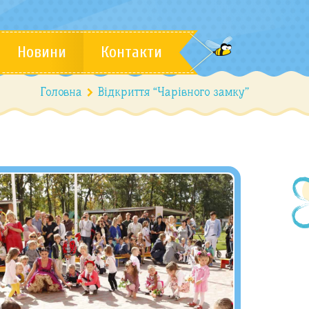
Новини
Контакти
Головна
Відкриття “Чарівного замку”