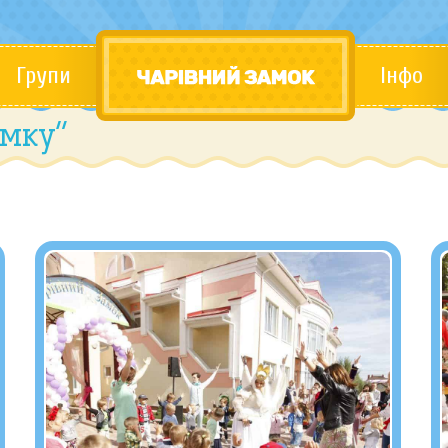
Групи
Інфо
амку”