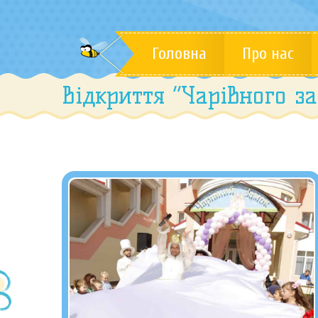
Головна
Про нас
Відкриття “Чарівного з