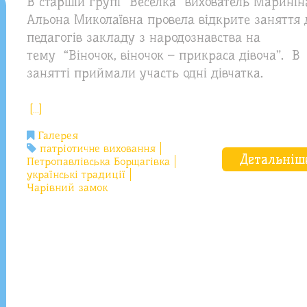
В старшій групі “Веселка” вихователь Маринін
Альона Миколаївна провела відкрите заняття 
педагогів закладу з народознавства на
тему “Віночок, віночок – прикраса дівоча”. В
занятті приймали участь одні дівчатка.
[…]
Галерея
патріотичне виховання
Детальніш
Петропавлівська Борщагівка
українські традиції
Чарівний замок