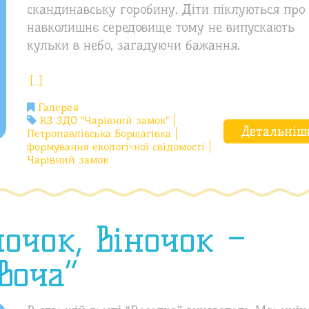
скандинавську горобину. Діти піклуються про
навколишнє середовище тому не випускають
кульки в небо, загадуючи бажання.
[…]
Галерея
КЗ ЗДО "Чарівний замок"
Детальніш
Петропавлівська Борщагівка
формування екологічної свідомості
Чарівний замок
ночок, віночок –
воча”