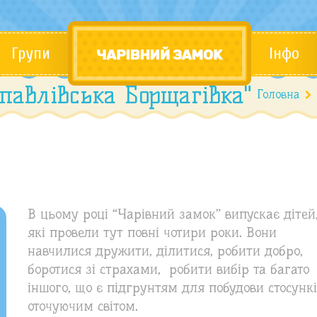
Групи
Інфо
павлівська Борщагівка"
Головна
1
В цьому році “Чарівний замок” випускає дітей
які провели тут повні чотири роки. Вони
навчилися дружити, ділитися, робити добро,
боротися зі страхами, робити вибір та багато
іншого, що є підгрунтям для побудови стосункі
оточуючим світом.