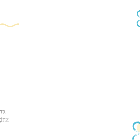
та
діти