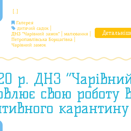
[…]
Галерея
дитячий садок
Детальніш
ДНЗ "Чарівний замок"
малювання
Петропавлівська Борщагівка
Чарівний замок
20 р. ДНЗ “Чарівни
овлює свою роботу 
птивного карантину