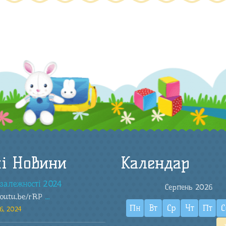
і Новини
Календар
залежності 2024
Серпень 2026
youtu.be/rRP
...
Пн
Вт
Ср
Чт
Пт
С
6, 2024