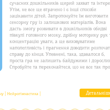
сучасних дошкільників щирий захват та інтере
Утім, не все ще втрачено і є інші способи
зацікавити дітей. Запропонуйте їм виготовити
сенсорну гру із залишкових матеріалів. Вона
дасть змогу розвивати в дошкільників обидві
півкулі головного мозку, дрібну моторику рук 
концентрацію уваги, а ще виховуватиме
наполегливість і прагнення доводити розпоча
справу до кінця. Упевнені, така, здавалося б,
проста гра не залишить байдужими і дорослих
Спробуйте та переконайтеся, що не все так про
Детальніш
ну
Нейрогімнастика