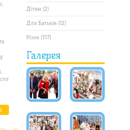
с.
Дітям
(2)
Для Батьків
(12)
Різне
(157)
та
Галерея
ту
.
сто!
е