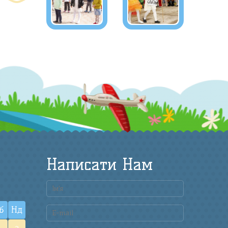
Написати Нам
б
Нд