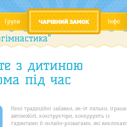
Групи
Інфо
гімнастика"
те з дитиною
ома під час
Нині традиційні забавки, як-от ляльки, іграшк
автомобілі, конструктори, конкурують із
ґаджетами й онлайн-розвагами, які викликаю