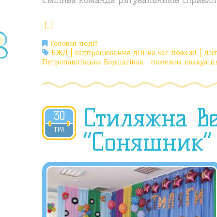
[…]
Головні події
БЖД
відпрацювання дій на час пожежі
дит
Петропавлівська Борщагівка
пожежна евакуаці
Стиляжна ве
30
2019
ТРА
“Соняшник”