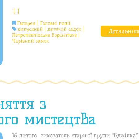
[…]
Галерея
Головні події
випускний
дитячий садок
Детальніш
Петропавлівська Борщагівка
Чарівний замок
няття з
ого мистецтва
16 лютого вихователь старшої групи “Бджілка”