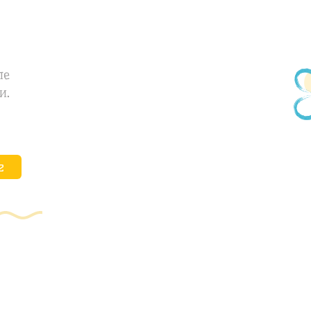
ле
и.
е