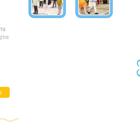
та
діти
е