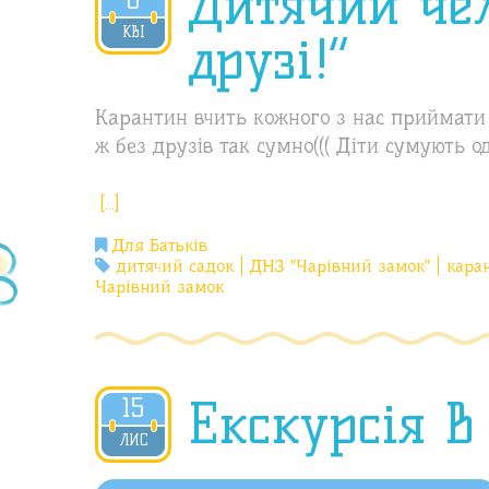
Дитячий чел
8
2020
КВІ
друзі!”
Карантин вчить кожного з нас приймати 
ж без друзів так сумно((( Діти сумують 
[…]
Для Батьків
дитячий садок
ДНЗ "Чарівний замок"
кара
Чарівний замок
Екскурсія в
15
2019
ЛИС