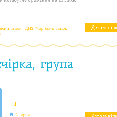
Детальніш
ячий садок
ДНЗ "Чарівний замок"
я
чірка, група
[…]
Галерея
Детальніш