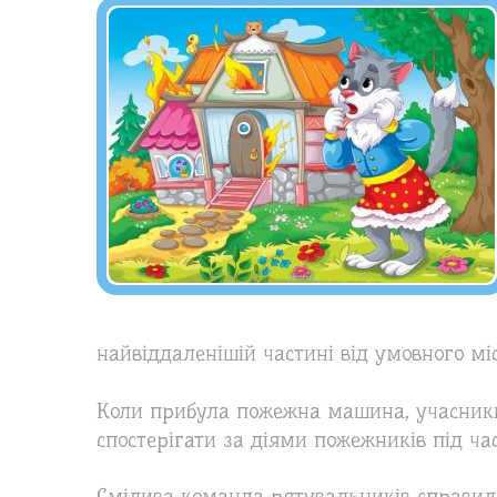
найвіддаленішій частині від умовного мі
Коли прибула пожежна машина, учасники
спостерігати за діями пожежників під час
Смілива команда рятувальників справила