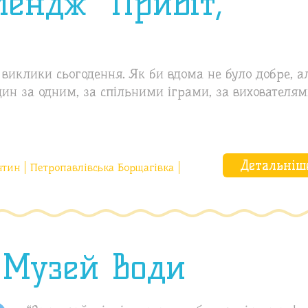
ендж “Привіт,
виклики сьогодення. Як би вдома не було добре, а
один за одним, за спільними іграми, за вихователям
Детальніш
нтин
Петропавлівська Борщагівка
 Музей Води