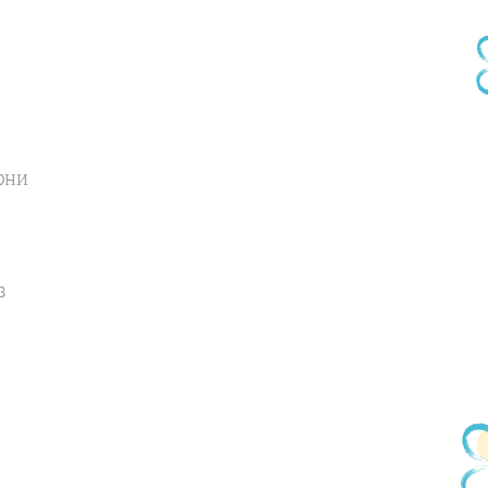
они
з