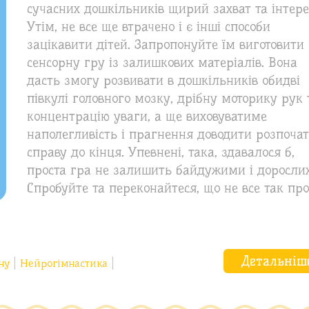
сучасних дошкільників щирий захват та інтере
Утім, не все ще втрачено і є інші способи
зацікавити дітей. Запропонуйте їм виготовити
сенсорну гру із залишкових матеріалів. Вона
дасть змогу розвивати в дошкільників обидві
півкулі головного мозку, дрібну моторику рук 
концентрацію уваги, а ще виховуватиме
наполегливість і прагнення доводити розпоча
справу до кінця. Упевнені, така, здавалося б,
проста гра не залишить байдужими і дорослих
Спробуйте та переконайтеся, що не все так про
Детальніш
ну
Нейрогімнастика