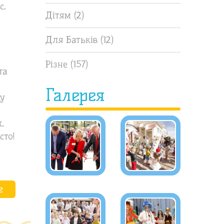
с.
Дітям
(2)
Для Батьків
(12)
Різне
(157)
та
Галерея
ту
.
сто!
е