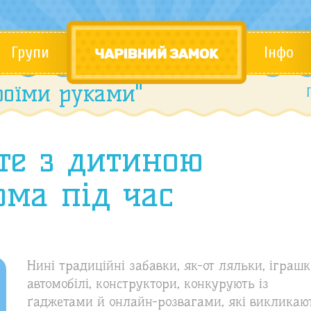
Групи
Інфо
воїми руками"
те з дитиною
ома під час
Нині традиційні забавки, як-от ляльки, іграшк
автомобілі, конструктори, конкурують із
ґаджетами й онлайн-розвагами, які викликаю