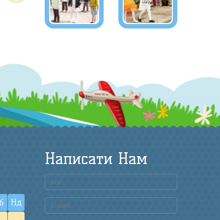
Написати Нам
б
Нд