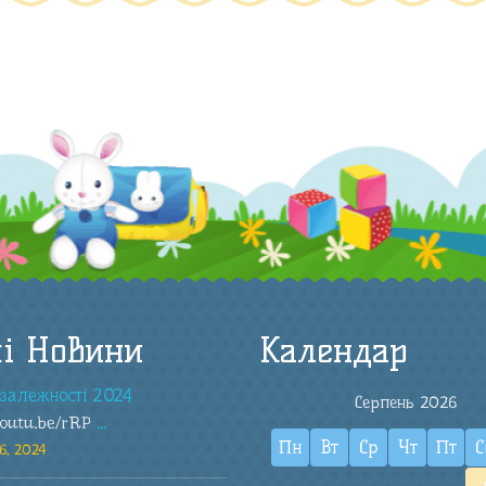
і Новини
Календар
залежності 2024
Серпень 2026
youtu.be/rRP
...
Пн
Вт
Ср
Чт
Пт
С
6, 2024