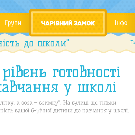
Групи
Інфо
ність до школи"
Г
рівень готовності
навчання у школі
ітку, а воза – взимку”. На вулиці ще тільки
ність вашої 6-річної дитини до навчання у школі.