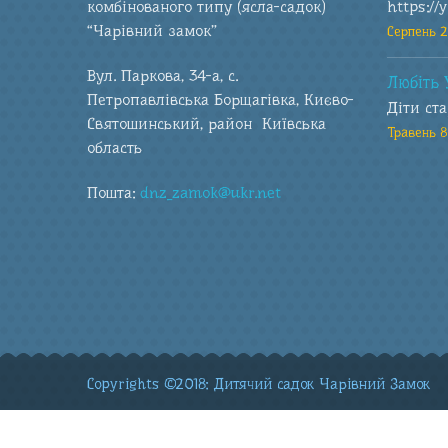
комбінованого типу (ясла-садок)
https://
“Чарівний замок”
Серпень 2
Вул. Паркова, 34-а, с.
Любіть 
Петропавлівська Борщагівка, Києво-
Діти ст
Святошинський, район Київська
Травень 8
область
Пошта:
dnz_zamok@ukr.net
Copyrights ©2018: Дитячий садок Чарівний Замок