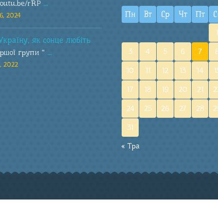
youtu.be/rRP
...
Пн
Вт
Ср
Чт
Пт
С
6, 2024
Україну, як сонце любіть
3
4
5
6
7
аршої групи “
...
, 2022
10
11
12
13
14
1
17
18
19
20
21
2
24
25
26
27
28
2
31
« Тра