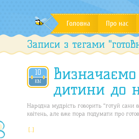
Головна
Про нас
Записи з тегами "готов
Визначаємо 
10
2020
КВІ
дитини до 
Народна мудрість говорить “готуй сани вл
квітень, але вже пора подумати про готов
[…]