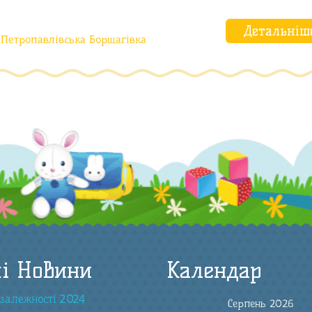
Детальніш
Петропавлівська Борщагівка
і Новини
Календар
залежності 2024
Серпень 2026