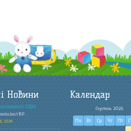
і Новини
Календар
залежності 2024
Серпень 2026
youtu.be/rRP
...
Пн
Вт
Ср
Чт
Пт
С
6, 2024