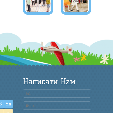
Написати Нам
б
Нд