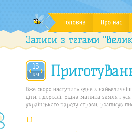
Головна
Про нас
Записи з тегами "Велик
Приготуван
16
2020
КВІ
Вже скоро наступить одне з найвеличніш
діти, і дорослі, рідна матінка земля і у
українського народу страви, розписує пи
[…]