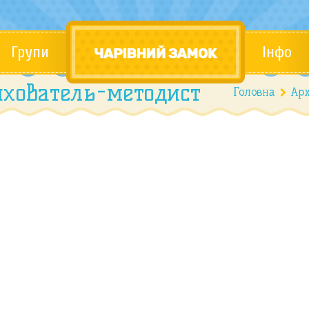
Групи
Інфо
вихователь-методист
Головна
Арх