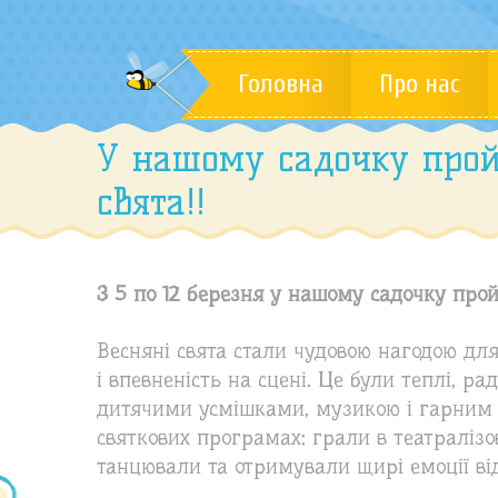
Головна
Про нас
У нашому садочку прой
свята!!
З 5 по 12 березня у нашому садочку прой
Весняні свята стали чудовою нагодою для 
і впевненість на сцені. Це були теплі, ра
дитячими усмішками, музикою і гарним 
святкових програмах: грали в театралізов
танцювали та отримували щирі емоції від 