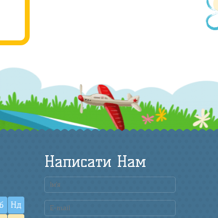
Написати Нам
б
Нд