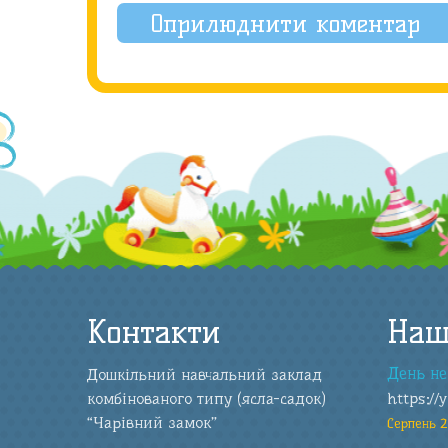
Контакти
Наш
День не
Дошкільний навчальний заклад
комбінованого типу (ясла-садок)
https://
“Чарівний замок”
Серпень 2