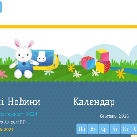
і Новини
Календар
залежності 2024
Серпень 2026
youtu.be/rRP
...
Пн
Вт
Ср
Чт
Пт
С
6, 2024