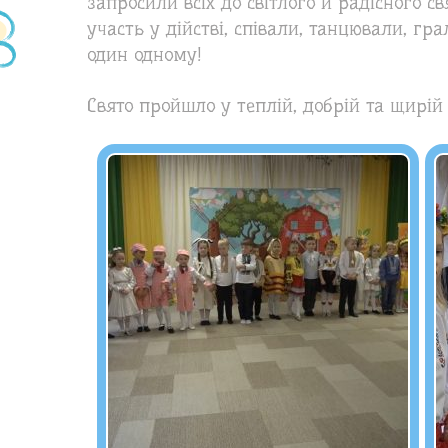
запросили всіх до світлого й радісного 
участь у дійстві, співали, танцювали, гр
один одному!
Свято пройшло у теплій, добрій та щирій