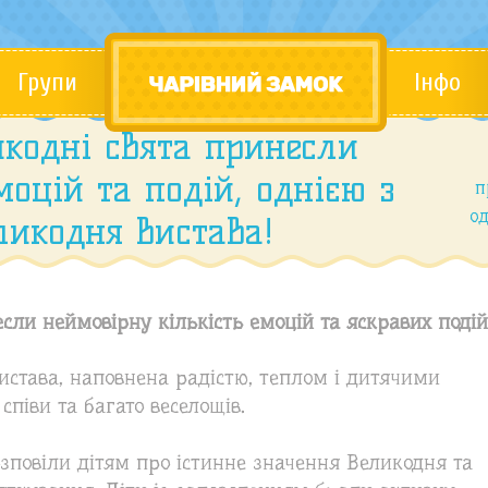
Групи
Інфо
кодні свята принесли
моцій та подій, однією з
п
од
ликодня вистава!
ли неймовірну кількість емоцій та яскравих подій
истава, наповнена радістю, теплом і дитячими
співи та багато веселощів.
зповіли дітям про істинне значення Великодня та