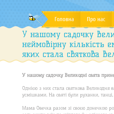
Головна
Про нас
У нашому садочку Вели
неймовірну кількість е
яких стала святкова Ве
У нашому садочку Великодні свята принес
Однією з них стала святкова Великодня в
усмішками. На святі були руханки, танці, 
Мама Овечка разом зі своєю донечкою ро