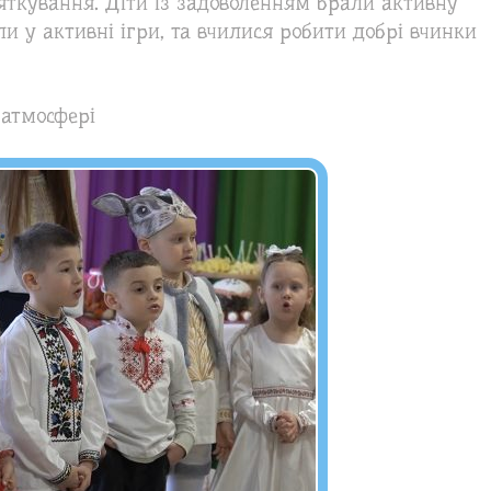
святкування. Діти із задоволенням брали активну
али у активні ігри, та вчилися робити добрі вчинки
 атмосфері