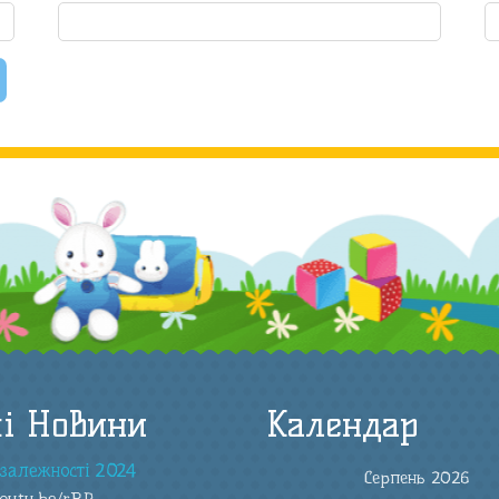
і Новини
Календар
залежності 2024
Серпень 2026
youtu.be/rRP
...