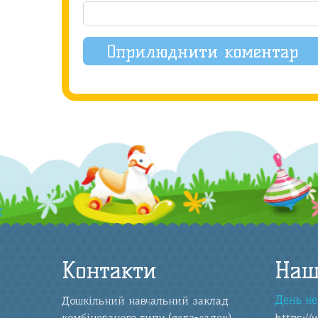
Контакти
Наш
День не
Дошкільний навчальний заклад
комбінованого типу (ясла-садок)
https://