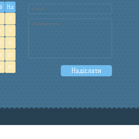
б
Нд
1
2
8
9
5
16
2
23
9
30