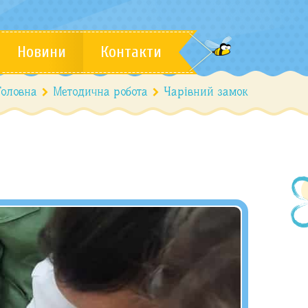
Новини
Контакти
Головна
Методична робота
Чарівний замок