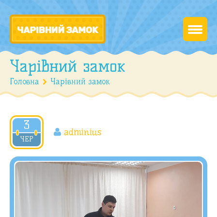
Чарівний замок
Головна
Чарівний замок
3
adminius
2023
ЧЕР