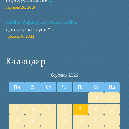
https://youtu.be/rRP
...
Серпень 26, 2024
Любіть Україну, як сонце любіть
Діти старшої групи “
...
Травень 8, 2022
Календар
Серпень 2026
Пн
Вт
Ср
Чт
Пт
Сб
Нд
1
2
3
4
5
6
7
8
9
10
11
12
13
14
15
16