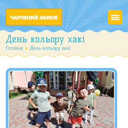
День кольору хакі
Головна
День кольору хакі